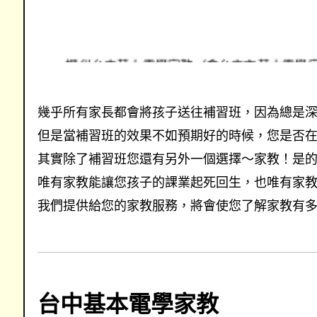
提供台中基本電學家教〈含台中市基本電學
老師及家長免費登錄及試教，涵蓋國小家教
找台中基本電學家教的專業優質家教網
幾乎所有家長都會將孩子送往補習班，因為總是深怕
但是當補習班的效果不如預期好的時候，您是否
其實除了補習班您還有另外一個選擇～家教！是
唯有家教能讓您孩子的課業起死回生，也唯有家教可
我們提供給您的家教服務，將會使您了解家教有
台中基本電學家教