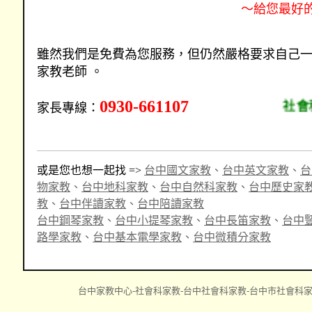
～給您最好
雖然我們是免費為您服務，但仍然嚴格要求自己
家教老師 。
0930-661107
社會科家
家長專線：
或是您也想一起找 =>
台中國文家教
、
台中英文家教
、
台
物家教
、
台中地科家教
、
台中自然科家教
、
台中歷史家
教
、
台中伴讀家教
、
台中陪讀家教
台中鋼琴家教
、
台中小提琴家教
、
台中長笛家教
、
台中
路學家教
、
台中基本電學家教
、
台中微積分家教
台中家教中心-社會科家教-台中社會科家教-台中市社會科家教-台