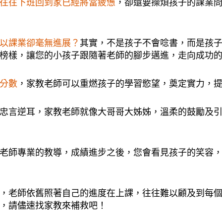
往往下班回到家已經將當疲憊
，卻還要操煩孩子的課業
以課業卻毫無進展？
其實，不是孩子不會唸書，而是孩
榜樣，讓您的小孩子跟隨著老師的腳步邁進，走向成功
分數
，家教老師可以重燃孩子的學習慾望，奠定實力，
忠言逆耳，家教老師就像大哥哥大姊姊，溫柔的鼓勵及
老師專業的教導，成績進步之後，您會看見孩子的笑容
，老師依舊照著自己的進度在上課，往往難以顧及到每
，請儘速找家教來補救吧！