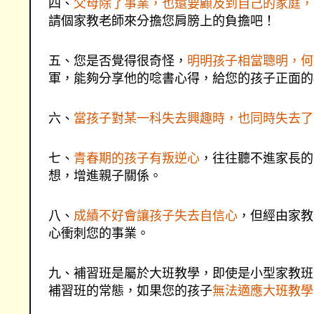
四、
父母除了事業，也還要顧及到自己的家庭，
請個家教老師來分擔您肩膀上的負擔吧！
五、您是否覺得很奇怪，
明明孩子相當聰明，何
軍，能夠分享他的唸書心得，給您的孩子正面的
六、
當孩子對某一科失去興趣時，也同時失去了
七、
青春期的孩子有叛逆心
，往往聽不進家長的
想，增進親子關係。
八、
成績不好會讓孩子失去自信心
，但經由家教
心衝刺您的事業。
九、補習班是屬於大班教學，即使是小型家教班
補習班的常態，如果您的孩子
無法適應大班教學