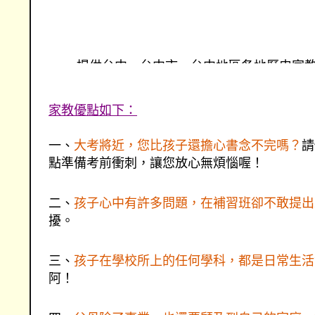
提供台中、台中市、台中地區各地歷史家
台中歷史各地連盟的家教網--台中歷史家
提供更優質的服務
家教優點如下：
找台中歷史、找台中市、找台中地區歷史家
一、
大考將近，您比孩子還擔心書念不完嗎？
請
點準備考前衝刺，讓您放心無煩惱喔！
二、
孩子心中有許多問題，在補習班卻不敢提出
擾。
三、
孩子在學校所上的任何學科，都是日常生活
阿！