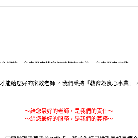
仲介網站，台中歷史找家教請撥打專線，台中歷史家教
家庭教師上門家教，一對一台中歷史家教及各類家教仲
才能給您好的家教老師 。我們秉持『教育為良心事業』
～給您最好的老師，是我們的責任～
～給您最好的服務，是我們的義務～