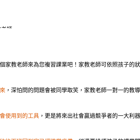
教老師
教網、台中市歷史家教網、台中地區歷史家教網，一起
教CASE的老師也歡迎來登錄
個家教老師來為您複習課業吧！家教老師可依照孩子的
來
，深怕問的問題會被同學取笑，家教老師一對一的教
會使用到的工具
，更是將來出社會贏過競爭者的一大利