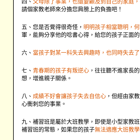
四、
父母除了事業，也還要顧及到自己的家庭，
請個家教老師來分擔您肩膀上的負擔吧！
五、您是否覺得很奇怪，
明明孩子相當聰明，何
軍，能夠分享他的唸書心得，給您的孩子正面的
六、
當孩子對某一科失去興趣時，也同時失去了
七、
青春期的孩子有叛逆心
，往往聽不進家長的
想，增進親子關係。
八、
成績不好會讓孩子失去自信心
，但經由家教
心衝刺您的事業。
九、補習班是屬於大班教學，即使是小型家教班
補習班的常態，如果您的孩子
無法適應大班教學