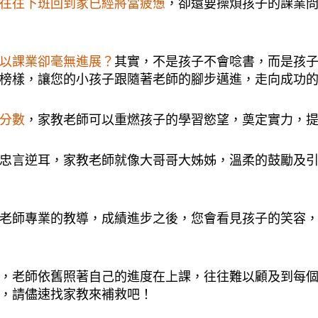
往往下班回到家已經將當疲憊
，卻還要操煩孩子的課業
以課業卻毫無進展？
其實，不是孩子不會唸書，而是孩
榜樣，讓您的小孩子跟隨著老師的腳步邁進，走向成功
分數
，家教老師可以重燃孩子的學習慾望，奠定實力，
忠言逆耳，家教老師就像大哥哥大姊姊，溫柔的鼓勵及
老師專業的教導，成績進步之後，您會看見孩子的笑容
，老師依舊照著自己的進度在上課，往往難以顧及到每
，請儘速找家教來補救吧！