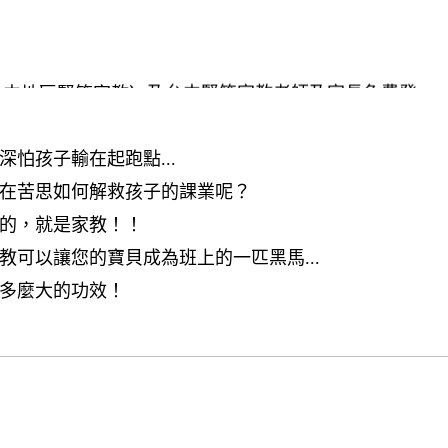
台中地區豎笛家教〉及台中豎笛家教老師及家長免費登
中家教
怕孩子輸在起跑點...
在苦思如何解救孩子的課業呢？
的，就是家教！！
可以讓您的寶貝成為班上的一匹黑馬...
多麼大的功效！