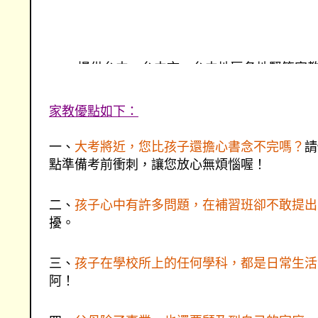
提供台中、台中市、台中地區各地豎笛家
台中豎笛各地連盟的家教網--台中豎笛家
提供更優質的服務
家教優點如下：
找台中豎笛、找台中市、找台中地區豎笛家
一、
大考將近，您比孩子還擔心書念不完嗎？
請
點準備考前衝刺，讓您放心無煩惱喔！
二、
孩子心中有許多問題，在補習班卻不敢提出
擾。
三、
孩子在學校所上的任何學科，都是日常生活
阿！