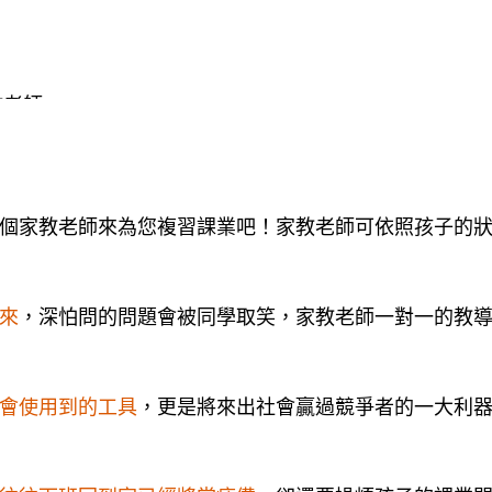
教老師
教網、台中市豎笛家教網、台中地區豎笛家教網，一起
教CASE的老師也歡迎來登錄
個家教老師來為您複習課業吧！家教老師可依照孩子的
來
，深怕問的問題會被同學取笑，家教老師一對一的教
會使用到的工具
，更是將來出社會贏過競爭者的一大利