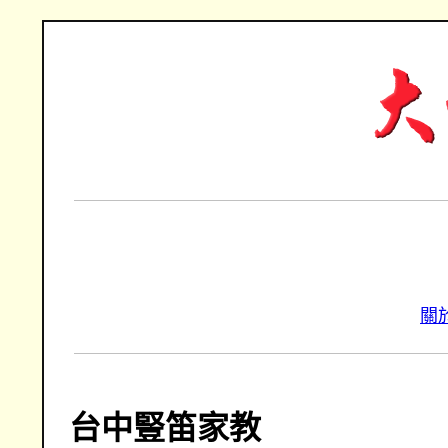
關
台中豎笛家教