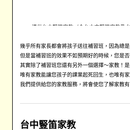
提供台中豎笛家教〈含台中市豎笛家教及
錄及試教，涵蓋國小家教、國中家教、高
找台中豎笛家教的專業優質家教網
幾乎所有家長都會將孩子送往補習班，因為總是深
但是當補習班的效果不如預期好的時候，您是否
其實除了補習班您還有另外一個選擇～家教！是
唯有家教能讓您孩子的課業起死回生，也唯有家教
我們提供給您的家教服務，將會使您了解家教有
台中豎笛家教