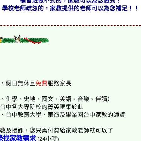
補習班做不到的，家教可以為您做到！
學校老師疏忽的，家教提供的老師可以為您補足！！
，假日無休且
免費
服務家長
、化學、史地、國文、美語、音樂、
伴
讀）
台中各大專院校的菁英匯集於此
、台中教育大學、東海及畢業回台中家教的師資
教及授課，您只需付費給家教老師就可以了
錄找家教需求
(
24
小時)