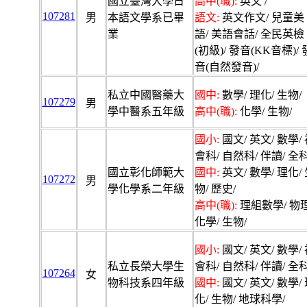
國立臺灣大學日
高中(職):
英文 /
107281
男
本語文學系已畢
語文:
英文作文/ 兒童美
業
語/ 美語會話/ 全民英檢
(初級)/ 發音(KK音標)/ 
音(自然發音)/
私立中國醫藥大
國中:
數學/ 理化/ 生物/
107279
男
學中醫系五年級
高中(職):
化學/ 生物/
國小:
國文/ 英文/ 數學/
會科/ 自然科/ 伴讀/ 全科
國立彰化師範大
國中:
英文/ 數學/ 理化/
107272
男
學化學系二年級
物/ 歷史/
高中(職):
理組數學/ 物理
化學/ 生物/
國小:
國文/ 英文/ 數學/
私立長榮大學生
會科/ 自然科/ 伴讀/ 全科
107264
女
物科技系四年級
國中:
國文/ 英文/ 數學/
化/ 生物/ 地球科學/