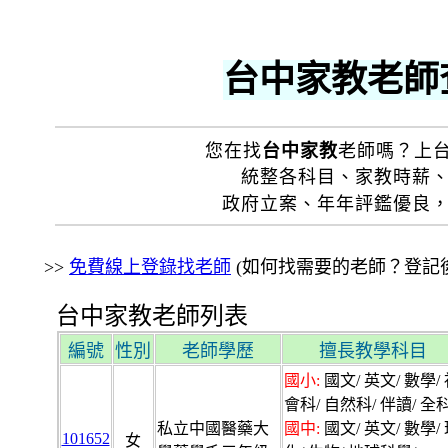
台中家教老師查
您在找
台中家教
老師嗎？上
統整各科目、家教時薪
政府立案、年年評鑑優良
>>
免費線上登錄找老師
(如何找需要的老師？登記後
台中家教老師列表
編號
性別
老師學歷
擅長教學科目
國小:
國文/ 英文/ 數學/
會科/ 自然科/ 伴讀/ 全科
私立中國醫藥大
國中:
國文/ 英文/ 數學/
101652
女