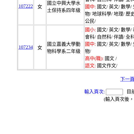
國立中興大學水
107222
女
國中:
國文/ 英文/ 數學/
土保持系四年級
物/ 地球科學/ 地理/ 歷史
公民/
國小:
國文/ 英文/ 數學/
會科/ 自然科/ 伴讀/ 全科
國立嘉義大學動
國中:
國文/ 英文/ 數學/
107234
女
物科學系二年級
物/
高中(職):
國文 /
語文:
國文作文/
下一
輸入頁次:
目
(輸入頁次後，