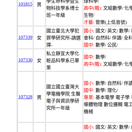
學生命科學暨生
球科學/
101815
男
物科技學系博士
高中(職):
文組數學/ 化學
班一年級
生物/
才藝:
管樂(上低音號)
國立臺北大學犯
國小:
國文/ 英文/ 數學/
107339
女
罪學研究所-請選
會科/ 自然科/ 伴讀/ 全科
擇-
國中:
數學/ 公民/
私立靜宜大學化
國中:
數學/
107330
女
粧品科學系已畢
高中(職):
文組數學/ 化學
業
國小:
數學/ 自然科/ 伴讀
國立國立臺灣大
國中:
數學/ 理化/
學電機學院 生醫
107328
男
專業:
基本電學 電子學 
電子與資訊學研
導體物理 數位邏輯 電
究所一年級
機械
國小:
國文/ 英文/ 數學/