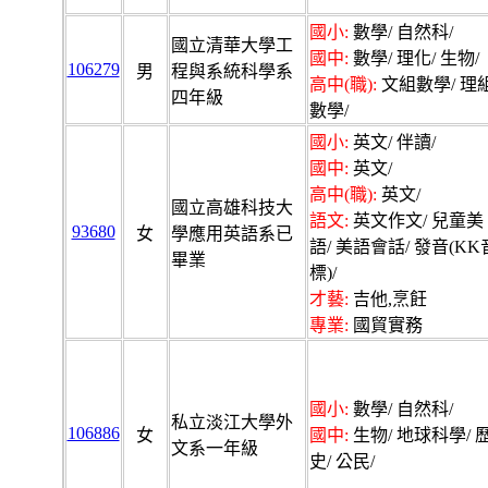
國小:
數學/ 自然科/
國立清華大學工
國中:
數學/ 理化/ 生物/
106279
男
程與系統科學系
高中(職):
文組數學/ 理
四年級
數學/
國小:
英文/ 伴讀/
國中:
英文/
高中(職):
英文/
國立高雄科技大
語文:
英文作文/ 兒童美
93680
女
學應用英語系已
語/ 美語會話/ 發音(KK
畢業
標)/
才藝:
吉他,烹飪
專業:
國貿實務
國小:
數學/ 自然科/
私立淡江大學外
106886
女
國中:
生物/ 地球科學/ 
文系一年級
史/ 公民/