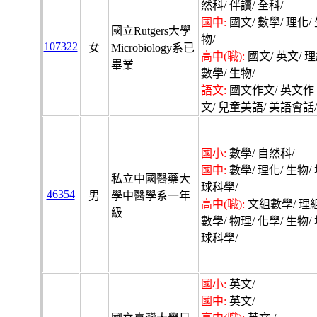
然科/ 伴讀/ 全科/
國中:
國文/ 數學/ 理化/
國立Rutgers大學
物/
107322
女
Microbiology系已
高中(職):
國文/ 英文/ 
畢業
數學/ 生物/
語文:
國文作文/ 英文作
文/ 兒童美語/ 美語會話/
國小:
數學/ 自然科/
國中:
數學/ 理化/ 生物/
私立中國醫藥大
球科學/
46354
男
學中醫學系一年
高中(職):
文組數學/ 理
級
數學/ 物理/ 化學/ 生物/
球科學/
國小:
英文/
國中:
英文/