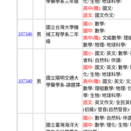
學藥學系三年級
化/ 生物/ 地球科學/
高中(職):
國文/
語文:
國文作文/
國小:
數學/
國立台灣大學機
國中:
數學/
107346
男
械工程學系二年
高中(職):
文組數學/ 理
級
數學/ 物理/ 地球科學/
國小:
國文/ 英文/ 數學/
會科/ 自然科/ 伴讀/
國中:
國文/ 英文/ 數學/
化/ 生物/ 地球科學/
國立陽明交通大
107340
男
高中(職):
國文/ 英文/ 
學醫學系-請選擇-
數學/ 理組數學/ 物理/ 
學/ 生物/ 地球科學/
語文:
英文作文/ 全民英
(初級)/ 發音(自然發音)/
國小:
數學/ 自然科/ 伴讀
國立臺灣海洋大
國中:
數學/ 理化/ 生物/