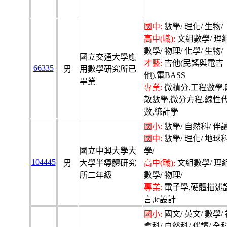
國中:
數學/ 理化/ 生物/
高中(職):
文組數學/ 理
數學/ 物理/ 化學/ 生物/
國立交通大學應
才藝:
吉他(民謠與電吉
66335
男
用數學研究所已
他),電BASS
畢業
專業:
微積分,工程數學,
散數學,微分方程,線性
數,統計學
國小:
數學/ 自然科/ 伴讀
國中:
數學/ 理化/ 地球
國立中興大學大
學/
104445
男
大學半導體研究
高中(職):
文組數學/ 理
所二年級
數學/ 物理/
專業:
電子學,硬體描述
言,ic設計
國小:
國文/ 英文/ 數學/
會科/ 自然科/ 伴讀/ 全科